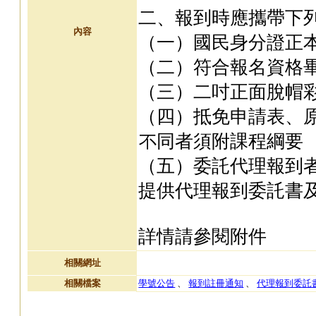
二、報到時應攜帶下
內容
（一）國民身分證正
（二）符合報名資格
（三）二吋正面脫帽彩
（四）抵免申請表、
不同者須附課程綱要
（五）委託代理報到
提供代理報到委託書
詳情請參閱附件
相關網址
相關檔案
學號公告
、
報到註冊通知
、
代理報到委託