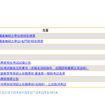
主旨
在職進修碩士學位班招生簡章
職進修碩士學位(金門班)招生簡章
職專班招生考試試場公告
班招生考試報名注意事項（含報名流程操作、在職證明書開立等說明）
家庭教育學系碩士在職專班 通過第一階段考試名單
職專班簡章公告
育領導與管理碩士在職專班(澎湖班)，公告取消考試
1
]
[ 2 ]
[ 3 ]
[ 4 ]
[ 5 ]
[ 6 ]
[ 7 ]
[ 8 ]
[ 9 ]
[ 10 ]
4
: