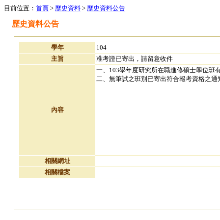
目前位置：
首頁
>
歷史資料
>
歷史資料公告
歷史資料公告
學年
104
主旨
准考證已寄出，請留意收件
一、103學年度研究所在職進修碩士學位
二、無筆試之班別已寄出符合報考資格之通知
內容
相關網址
相關檔案