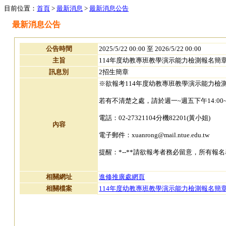
目前位置：
首頁
>
最新消息
>
最新消息公告
最新消息公告
公告時間
2025/5/22 00:00 至 2026/5/22 00:00
主旨
114年度幼教專班教學演示能力檢測報名簡章【11
訊息別
2招生簡章
※欲報考114年度幼教專班教學演示能力檢
若有不清楚之處，請於週一~週五下午14:00
電話：02-27321104分機82201(黃小姐)
內容
電子郵件：xuanrong@mail.ntue.edu.tw
提醒：*--**請欲報考者務必留意，所有報
相關網址
進修推廣處網頁
相關檔案
114年度幼教專班教學演示能力檢測報名簡