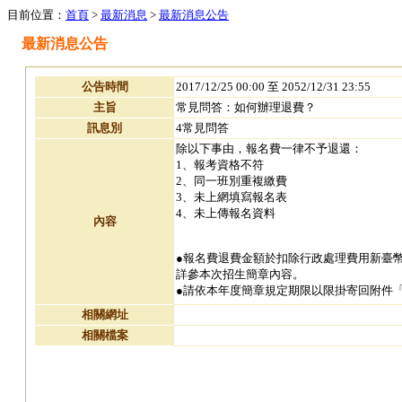
目前位置：
首頁
>
最新消息
>
最新消息公告
最新消息公告
公告時間
2017/12/25 00:00 至 2052/12/31 23:55
主旨
常見問答：如何辦理退費？
訊息別
4常見問答
除以下事由，報名費一律不予退還：
1、報考資格不符
2、同一班別重複繳費
3、未上網填寫報名表
4、未上傳報名資料
內容
●報名費退費金額於扣除行政處理費用新臺幣
詳參本次招生簡章內容。
●請依本年度簡章規定期限以限掛寄回附件
相關網址
相關檔案