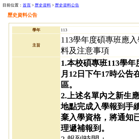
目前位置：
首頁
>
歷史資料
>
歷史資料公告
歷史資料公告
學年
113
113學年度碩專班應
主旨
料及注意事項
1.本校碩專班113學
月12日下午17時公
區。
2.上述名單內之新生
地點完成入學報到手
棄入學資格，將通知
理遞補報到。