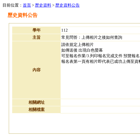
目前位置：
首頁
>
歷史資料
>
歷史資料公告
歷史資料公告
學年
112
主旨
常見問答：上傳相片之後如何查詢
請依規定上傳相片
如傳送後 出現白色螢幕
可至報名作業/3.列印報名完成文件 預覽報
報名表第一頁有相片即代表已成功上傳至資料庫
內容
相關網址
相關檔案