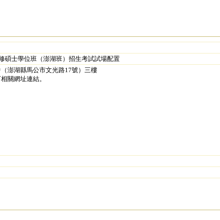
進修碩士學位班（澎湖班）招生考試試場配置
（澎湖縣馬公市文光路17號）三樓
下相關網址連結。